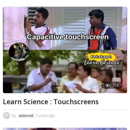
276
Learn Science : Touchscreens
asteroid
by
7 years ago