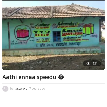
221
Aathi ennaa speedu 😂
asteroid
by
7 years ago