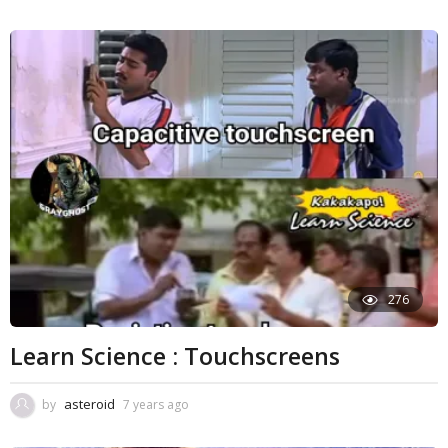
276
Learn Science : Touchscreens
asteroid
by
7 years ago