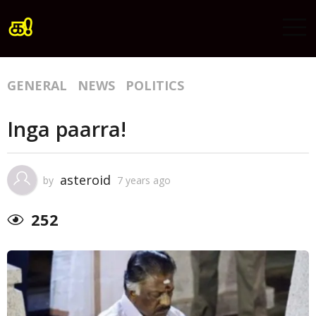
GENERAL
NEWS
POLITICS
Inga paarra!
asteroid
by
7 years ago
252