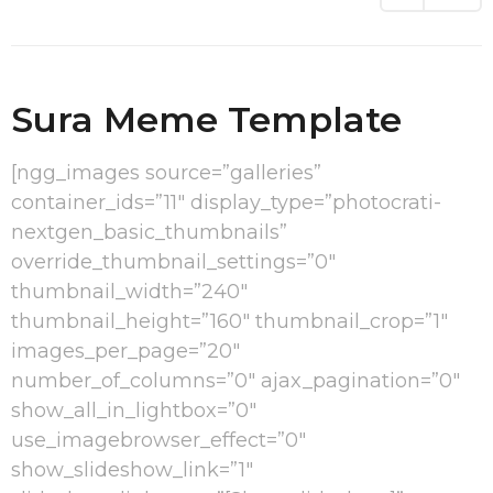
s
a
g
o
Sura Meme Template
[ngg_images source=”galleries”
container_ids=”11″ display_type=”photocrati-
nextgen_basic_thumbnails”
override_thumbnail_settings=”0″
thumbnail_width=”240″
thumbnail_height=”160″ thumbnail_crop=”1″
images_per_page=”20″
number_of_columns=”0″ ajax_pagination=”0″
show_all_in_lightbox=”0″
use_imagebrowser_effect=”0″
show_slideshow_link=”1″