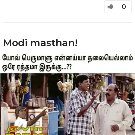
a
0
r
s
a
g
o
Modi masthan!