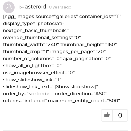
asteroid
by
8 years ago
8
y
e
[ngg_images source=”galleries” container_ids=”11″
a
display_type=”photocrati-
r
s
nextgen_basic_thumbnails”
a
g
override_thumbnail_settings=”0″
o
thumbnail_width=”240″ thumbnail_height=”160″
thumbnail_crop=”1″ images_per_page=”20″
number_of_columns=”0″ ajax_pagination=”0″
show_all_in_lightbox=”0″
use_imagebrowser_effect=”0″
show_slideshow_link=”1″
slideshow_link_text=”[Show slideshow]”
order_by=”sortorder” order_direction=”ASC”
returns=”included” maximum_entity_count=”500″]
0