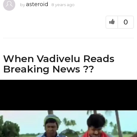
asteroid
by
8 years ago
8
y
e
a
0
r
s
a
g
o
When Vadivelu Reads
Breaking News ??