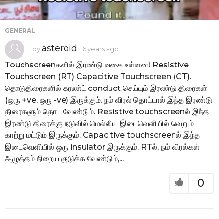
GENERAL
asteroid
by
6 years ago
6
y
e
Touchscreenகளில் இரண்டு வகை உள்ளன! Resistive
a
Touchscreen (RT) Capacitive Touchscreen (CT).
r
s
தொடுதிரைகளில் கரண்ட் conduct செய்யும் இரண்டு திரைகள்
a
g
(ஒரு +ve, ஒரு -ve) இருக்கும். நம் விரல் தொட்டால் இந்த இரண்டு
o
திரைகளும் தொட வேண்டும். Resistive touchscreenல் இந்த
இரண்டு திரைக்கு நடுவில் மெல்லிய இடைவெளியில் வெறும்
காற்று மட்டும் இருக்கும். Capacitive touchscreenல் இந்த
இடைவெளியில் ஒரு insulator இருக்கும். RTல், நம் விரல்கள்
அழுத்தம் நிறைய குடுக்க வேண்டும்,...
0