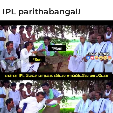
IPL parithabangal!