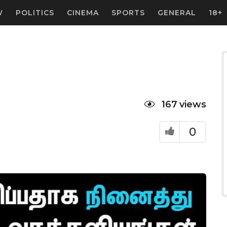
W
POLITICS
CINEMA
SPORTS
GENERAL
18+
167
views
0