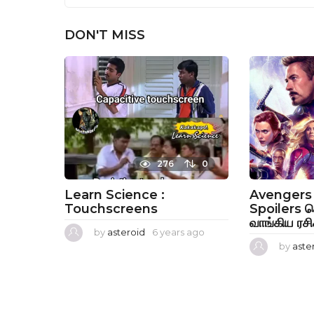
DON'T MISS
276
0
Learn Science :
Avenger
Touchscreens
Spoilers ச
வாங்கிய ரசிக
by
asteroid
6 years ago
6
y
by
aste
e
a
r
s
a
g
o