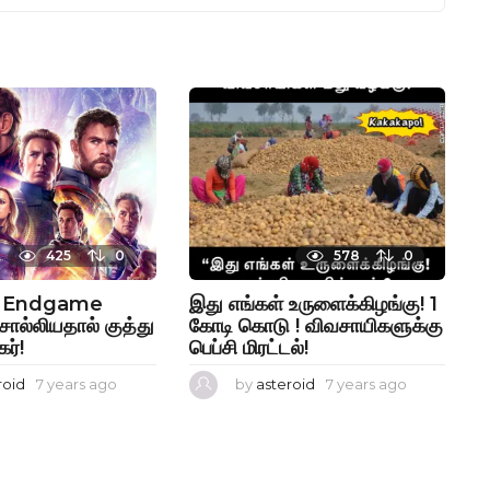
425
0
578
0
s Endgame
இது எங்கள் உருளைக்கிழங்கு! 1
ொல்லியதால் குத்து
கோடி கொடு ! விவசாயிகளுக்கு
ர்!
பெப்சி மிரட்டல்!
roid
7 years ago
7
by
asteroid
7 years ago
7
y
y
e
e
a
a
r
r
s
s
a
a