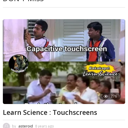
276
Learn Science : Touchscreens
asteroid
by
8 years ago