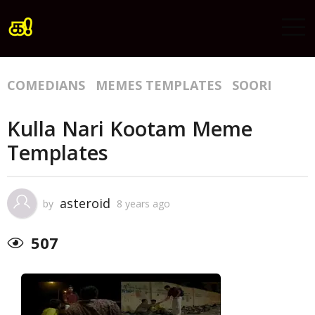
COMEDIANS
MEMES TEMPLATES
SOORI
Kulla Nari Kootam Meme
Templates
asteroid
by
8 years ago
507